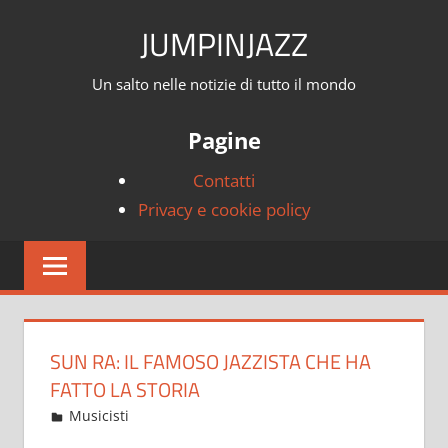
Skip
JUMPINJAZZ
to
content
Un salto nelle notizie di tutto il mondo
Pagine
Contatti
Privacy e cookie policy
SUN RA: IL FAMOSO JAZZISTA CHE HA
FATTO LA STORIA
30 Dicembre 2022
JumpinJazz
Musicisti