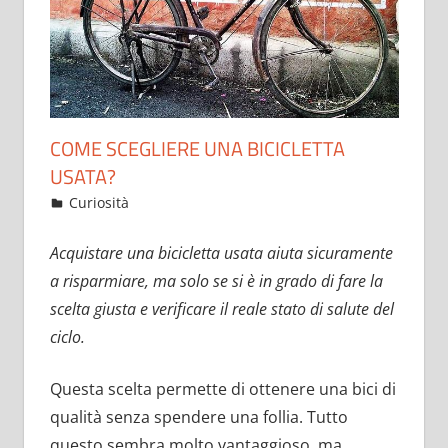
COME SCEGLIERE UNA BICICLETTA
USATA?
8 Settembre 2017
JumpinJazz
Curiosità
Acquistare una bicicletta usata aiuta sicuramente
a risparmiare, ma solo se si è in grado di fare la
scelta giusta e verificare il reale stato di salute del
ciclo.
Questa scelta permette di ottenere una bici di
qualità senza spendere una follia. Tutto
questo sembra molto vantaggioso, ma