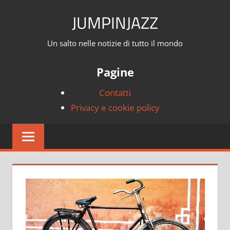
Skip
JUMPINJAZZ
to
content
Un salto nelle notizie di tutto il mondo
Pagine
Contatti
Privacy e cookie policy