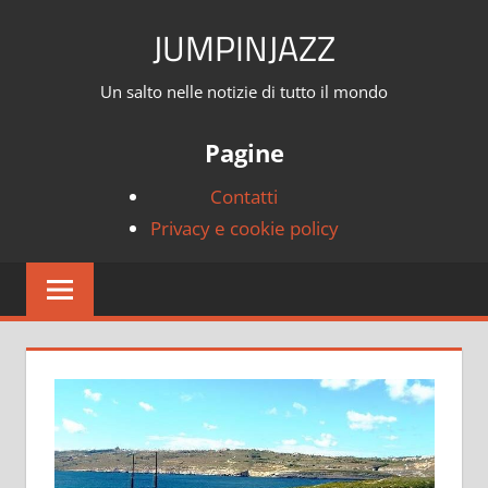
Skip
JUMPINJAZZ
to
content
Un salto nelle notizie di tutto il mondo
Pagine
Contatti
Privacy e cookie policy