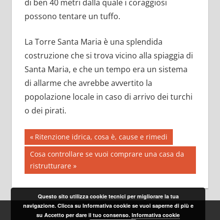
di ben 40 metri dalla quale i coraggiosi
possono tentare un tuffo.
La Torre Santa Maria è una splendida
costruzione che si trova vicino alla spiaggia di
Santa Maria, e che un tempo era un sistema
di allarme che avrebbe avvertito la
popolazione locale in caso di arrivo dei turchi
o dei pirati.
Navigazione
Previous
Ritenzione idrica, cosa è, cause e rimedi
Post:
articoli
Next
Cosa controllare se vuoi comprare una casa da
Post:
ristrutturare
Questo sito utilizza cookie tecnici per migliorare la tua
navigazione. Clicca su Informativa cookie se vuoi saperne di più e
su Accetto per dare il tuo consenso.
Informativa cookie